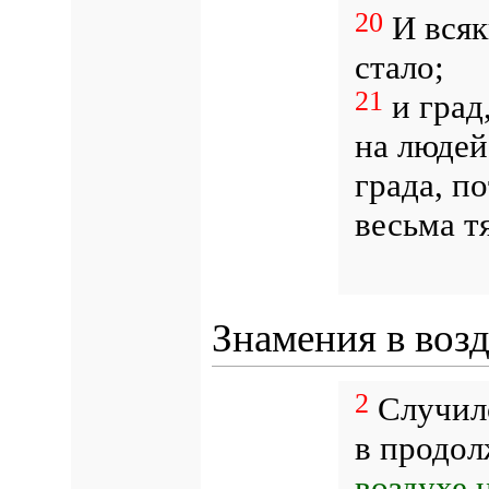
20
И всяк
стало;
21
и град,
на людей
града, п
весьма т
Знамения в воз
2
Случило
в продол
воздухе 