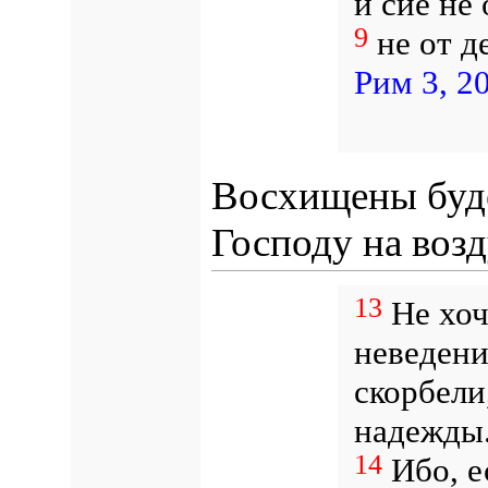
и сие не
9
не от д
Рим 3, 2
Восхищены буде
Господу на воз
13
Не хочу
неведени
скорбели
надежды
14
Ибо, е