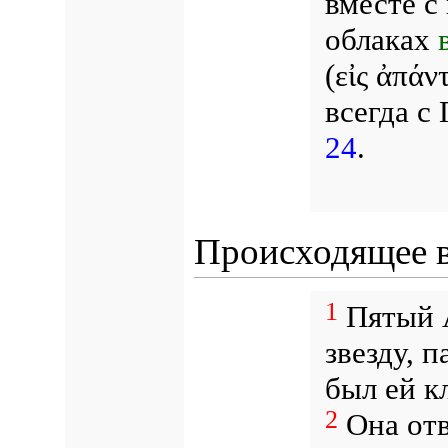
вместе с
облаках
(εἰς ἀπάν
всегда с
24
.
Происходящее в
1
Пятый А
звезду, 
был ей к
2
Она отв