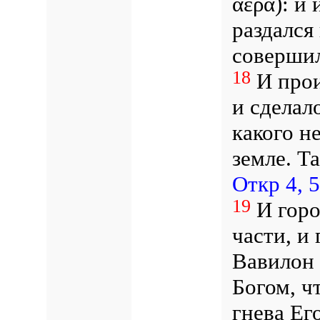
ἀέρα): и
раздался
соверши
18
И прои
и сделал
какого н
земле. Т
Откр 4, 5
19
И горо
части, и
Вавилон 
Богом, ч
гнева Ег