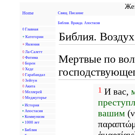
Жен
Home
Свящ. Писание
Библия. Вражда. Апостасия
◊
Главная
Библия. Воздух
+
Категории
+
Явления
◊
Ла-Салетт
Мертвые по вол
◊
Фатима
◊
Борен
господствующег
◊
Хеде
◊
Гарабандал
◊
Зейтун
◊
Акита
1
И вас,
◊
Меллерей
◊
Меджугорье
преступл
•
История
вашим
(ν
•
Апостасия
•
Коммунизм
παραπτώμα
•
1000 лет
•
Библия
ἁμαρτίαις