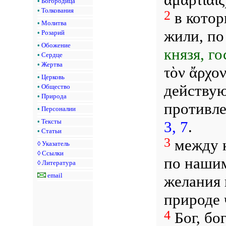
•
Богородица
•
Толкования
2
в котор
•
Молитва
жили, по
•
Розарий
•
Обожение
князя, г
•
Сердце
•
Жертва
τὸν ἄρχον
•
Церковь
действую
•
Общество
•
Природа
противл
•
Персоналии
•
Тексты
3, 7
.
•
Статьи
3
между к
◊
Указатель
◊
Ссылки
по нашим
◊
Литература
email
желания 
природе 
4
Бог, бо