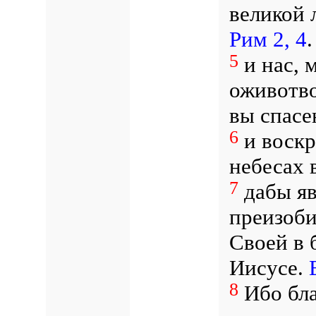
великой 
Рим 2, 4
.
5
и нас, 
оживотво
вы спасе
6
и воскр
небесах 
7
дабы яв
преизоби
Своей в 
Иисусе.
8
Ибо бла