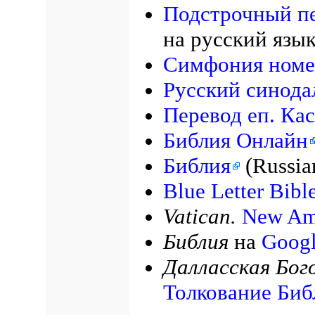
Подстрочный п
на русский язы
Симфония номе
Русский синода
Перевод еп. Ка
Библия Онлайн
Библия
(Russia
Blue Letter Bibl
Vatican.
New Ame
Библия
на
Googl
Далласская Бог
Толкование Биб