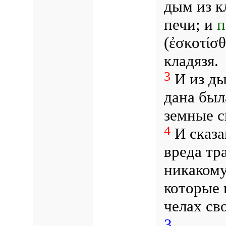
дым из к
печи; и
п
(ἐσκοτίσθ
кладязя.
3
И из ды
дана был
земные с
4
И сказа
вреда тр
никакому
которые 
челах св
3
.