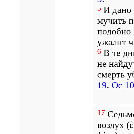
5
И дано 
мучить п
подобно 
ужалит ч
6
В те дн
не найду
смерть у
19
.
Ос 10
17
Седьмо
воздух (ἐ