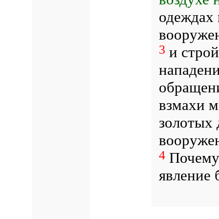
одеждах 
вооруже
3
и строй
нападени
обращени
взмахи м
золотых 
вооруже
4
Почему 
явление 