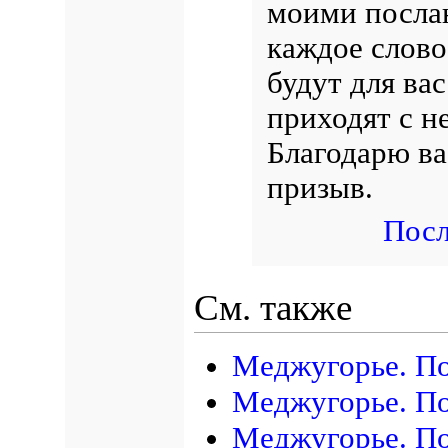
моими послан
каждое слово
будут для ва
приходят с н
Благодарю ва
призыв.
Посл
См. также
Меджугорье. По
Меджугорье. По
Меджугорье. По