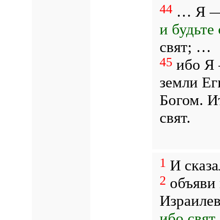
44
… Я — 
и будьте 
свят; …
45
ибо Я 
земли Ег
Богом. И
свят.
1
И сказа
2
объяви 
Израилев
ибо свят