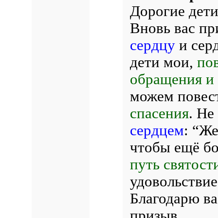
Дорогие дети
Вновь вас п
сердцу
и сер
дети мои,
пов
обращения и 
можем повес
спасения
. Не
сердцем
: “Ж
чтобы ещё бо
путь святост
удовольствие
Благодарю ва
призыв.