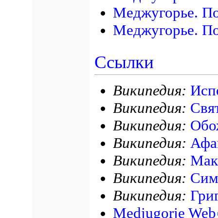
Меджугорье. По
Меджугорье. П
Ссылки
Википедия:
Исп
Википедия:
Свя
Википедия:
Обо
Википедия:
Афа
Википедия:
Мак
Википедия:
Сим
Википедия:
Гри
Medjugorje Web