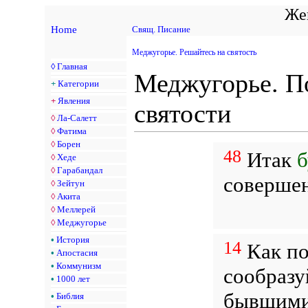
Жен
Home
Свящ. Писание
Меджугорье. Решайтесь на святость
◊
Главная
Меджугорье. По
+
Категории
+
Явления
святости
◊
Ла-Салетт
◊
Фатима
◊
Борен
48
Итак
б
◊
Хеде
◊
Гарабандал
соверше
◊
Зейтун
◊
Акита
◊
Меллерей
◊
Меджугорье
•
История
14
Как по
•
Апостасия
•
Коммунизм
сообразу
•
1000 лет
бывшими
•
Библия