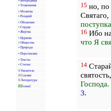
•
Богородица
15
но, по
•
Толкования
•
Молитва
Святаго,
•
Розарий
поступка
•
Обожение
•
Сердце
16
Ибо н
•
Жертва
•
Церковь
что Я свя
•
Общество
•
Природа
•
Персоналии
•
Тексты
14
Старай
•
Статьи
◊
Указатель
святость
◊
Ссылки
◊
Литература
Господа.
email
3
.