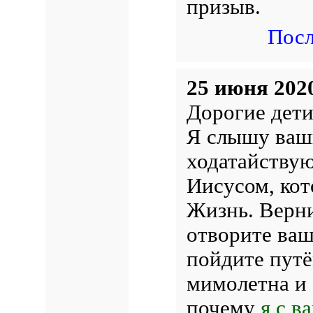
призыв.
Посл
25 июня 202
Дорогие дети
Я слышу ваш
ходатайствую
Иисусом, кот
Жизнь. Верни
отворите ва
пойдите пут
мимолетна и 
почему
я с в