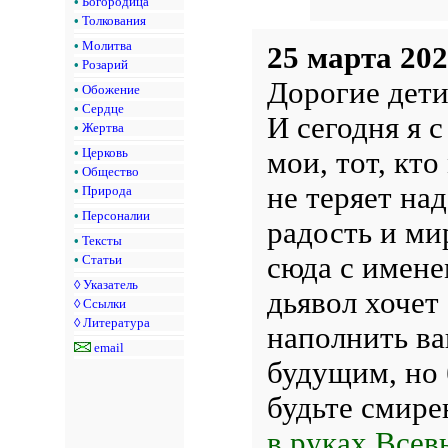
•
Богородица
•
Толкования
•
Молитва
25 марта 202
•
Розарий
Дорогие дети
•
Обожение
•
Сердце
И сегодня я с
•
Жертва
мои, тот, кто
•
Церковь
•
Общество
не теряет на
•
Природа
•
Персоналии
радость и ми
•
Тексты
сюда с имене
•
Статьи
◊
Указатель
дьявол хочет
◊
Ссылки
◊
Литература
наполнить ва
email
будущим, но
будьте смире
в руках Всев