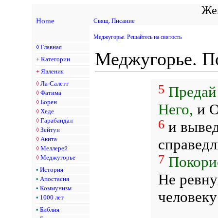
Жен
Home
Свящ. Писание
Меджугорье. Решайтесь на святость
◊
Главная
Меджугорье. По
+
Категории
+
Явления
◊
Ла-Салетт
5
Предай 
◊
Фатима
◊
Борен
Него,
и О
◊
Хеде
◊
Гарабандал
6
и вывед
◊
Зейтун
◊
Акита
справедл
◊
Меллерей
7
Покорис
◊
Меджугорье
•
История
Не ревну
•
Апостасия
•
Коммунизм
человеку
•
1000 лет
•
Библия