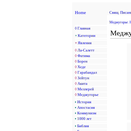
Home
Свящ. Писан
Меджугорье. 
◊
Главная
Меджу
+
Категории
+
Явления
◊
Ла-Салетт
◊
Фатима
◊
Борен
◊
Хеде
◊
Гарабандал
◊
Зейтун
◊
Акита
◊
Меллерей
◊
Меджугорье
•
История
•
Апостасия
•
Коммунизм
•
1000 лет
•
Библия