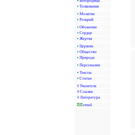
•
Богородица
•
Толкования
•
Молитва
•
Розарий
•
Обожение
•
Сердце
•
Жертва
•
Церковь
•
Общество
•
Природа
•
Персоналии
•
Тексты
•
Статьи
◊
Указатель
◊
Ссылки
◊
Литература
email