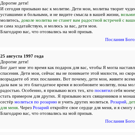
Дорогие дети!
И сегодня призываю вас к молитве. Дети мои, молитва творит чудес
уставшими и больными, и не видите смысла в вашей жизни,
возьм
молитесь,
доколе молитва не станет вам радостной встречей с ваш
и сама ходатайствую, и молюсь за вас, дети мои.
Благодарю вас, что отозвались на мой призыв.
Послания Бого
25 августа 1997 года
Дорогие дети!
Бог дает мне это время как подарок для вас, чтобы Я могла наставл
спасения. Дети мои, сейчас вы не понимаете этой милости, но скор
возрыдаете об этих посланиях. Вот почему, дети мои, живите всем
дала вам за это благодатное время и возобновите молитву, пока мол
радостью. Особенно, я призываю всех тех, кто
посвяти
л себя мое
стать примером для других. Я призываю всех священников и мона
сестёр
молиться по розарию
и учить других молиться.
Розарий
, де
для меня.
Через
Розарий
откройте свое сердце для меня, и я смогу 
Благодарю вас, что отозвались на мой призыв.
Послания Бого