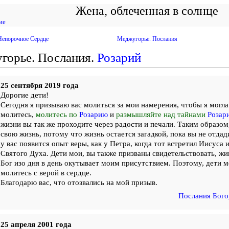
Жена, облеченная в солнце
ие
Непорочное Сердце
Меджугорье. Послания
горье. Послания.
Розарий
25 сентября 2019 года
Дорогие дети!
Сегодня я призываю вас молиться за мои намерения, чтобы я могла
молитесь,
молитесь по
Розарию
и
размышляйте над тайнами
Розар
жизни вы так же проходите через радости и печали. Таким образом
свою жизнь, потому что жизнь остается загадкой, пока вы не отдад
у вас появится опыт веры, как у Петра, когда тот встретил Иисуса 
Святого Духа. Дети мои, вы также призваны свидетельствовать, жи
Бог изо дня в день окутывает моим присутствием. Поэтому, дети м
молитесь с верой в сердце.
Благодарю вас, что отозвались на мой призыв.
Послания Бого
25 апреля 2001 года