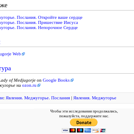
кже
угорье. Послания. Откройте ваше сердце
угорье. Послания. Пришествие Иисуса
угорье. Послания. Непорочное Сердце
и
ugorje Web
тура
Lady of Medjugorje
on
Google Books
угорье
на
ozon.ru
ии
:
Явления. Меджугорье. Послания
|
Явления. Меджугорье
Чтобы эти исследования продолжались,
пожалуйста, поддержите нас.