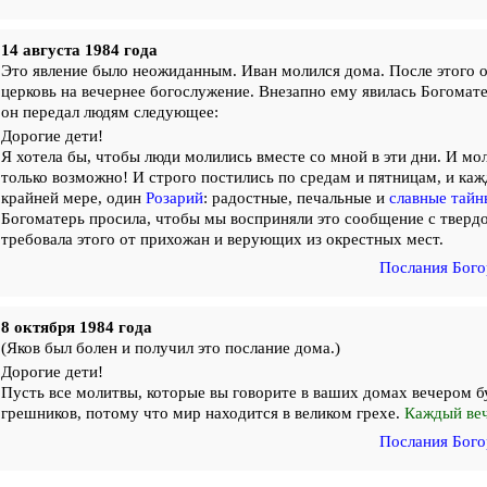
14 августа 1984 года
Это явление было неожиданным. Иван молился дома. После этого о
церковь на вечернее богослужение. Внезапно ему явилась Богомате
он передал людям следующее:
Дорогие дети!
Я хотела бы, чтобы люди молились вместе со мной в эти дни. И мол
только возможно! И строго постились по средам и пятницам, и каж
крайней мере, один
Розарий
: радостные, печальные и
славные тайн
Богоматерь просила, чтобы мы восприняли это сообщение с твердо
требовала этого от прихожан и верующих из окрестных мест.
Послания Бого
8 октября 1984 года
(Яков был болен и получил это послание дома.)
Дорогие дети!
Пусть все молитвы, которые вы говорите в ваших домах вечером б
грешников, потому что мир находится в великом грехе.
Каждый ве
Послания Бого