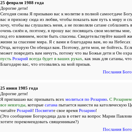
25 февраля 1988 года
Дорогие дети!
Сегодня снова Я призываю вас к молитве в полной самоотдаче Богу
вас и прихожу сюда из любви, чтобы показать вам путь к миру и с
хочу, чтобы вы слушались меня, а не позволяли сатане соблазнять 
очень силён и, поэтому, я прошу вас посвящать свои молитвы мне, 
под его влиянием, могли быть спасены. Свидетельствуйте вашей ж
жизни за спасение мира. Я с вами и благодарна вам, но на Небесах
Отца, которую Он обещал вам. Поэтому, дети мои, не бойтесь. Если
может повредить вам ничуть, потому что вы Божьи дети и Он охра
пусть
Розарий
всегда будет в ваших руках,
как знак для сатаны, чт
Благодарю вас, что отозвались на мой призыв.
Послания Бого
25 июня 1985 года
Дорогие дети!
Я приглашаю вас призывать всех
молиться по Розарию
.
С Розарием
все невзгоды,
которые
сатана
пытается нанести на католическую Це
читайте
Розарий
!
Посвятит
е свое время
Розарию
!
(Это сообщение Богородица дала в ответ на вопрос Марии Павлови
хотите порекомендовать священникам?)
Послания Бого