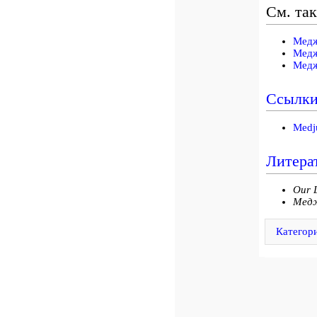
См. та
Медж
Медж
Медж
Ссылк
Medj
Литера
Our 
Медж
Категор