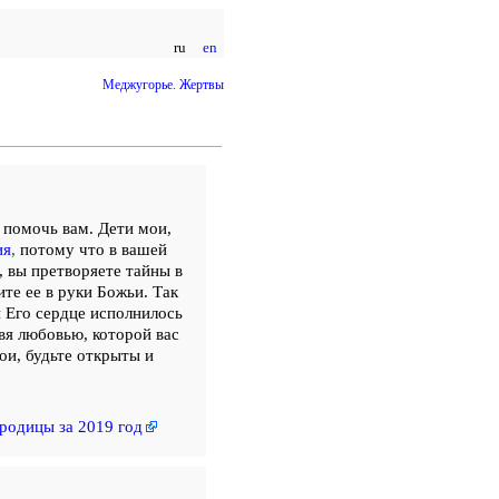
ru
en
Меджугорье. Жертвы
 помочь вам. Дети мои,
ия
,
потому что в вашей
, вы претворяете тайны в
ите ее в руки Божьи. Так
и Его сердце исполнилось
вя любовью, которой вас
ои, будьте открыты и
родицы за 2019 год