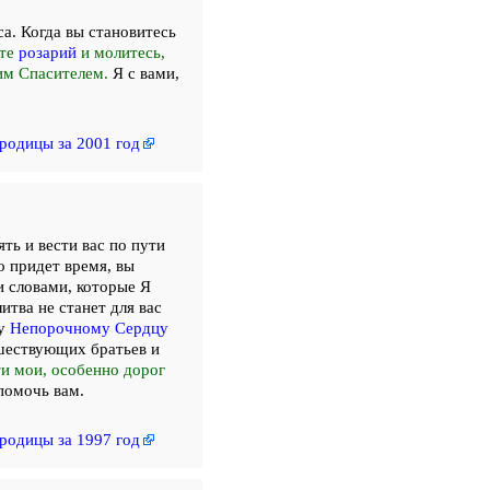
а. Когда вы становитесь
ите
розарий
и молитесь,
им Спасителем.
Я с вами,
родицы за 2001 год
ять и вести вас по пути
о придет время, вы
и словами, которые Я
итва не станет для вас
му
Непорочному Сердцу
шествующих братьев и
ти мои, особенно дорог
помочь вам.
родицы за 1997 год