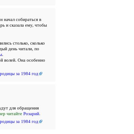
н начал собираться в
рь и сказала ему, чтобы
ились столько, сколько
дый день читали, по
ы
.
й волей. Она особенно
родицы за 1984 год
удут для обращения
чер читайте
Розарий
.
родицы за 1984 год