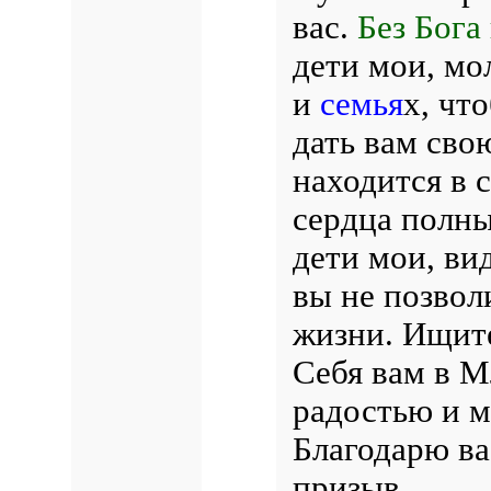
вас.
Без Бога
дети мои, мо
и
семья
х, чт
дать вам сво
находится в 
сердца полны
дети мои, ви
вы не позвол
жизни. Ищите
Себя вам в М
радостью и м
Благодарю ва
призыв.