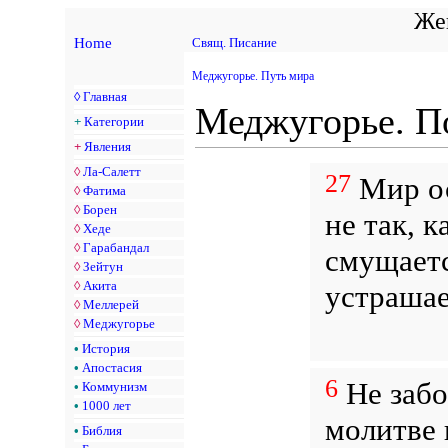
Жен
Home
Свящ. Писание
Меджугорье. Путь мира
◊
Главная
Меджугорье. П
+
Категории
+
Явления
◊
Ла-Салетт
27
Мир ос
◊
Фатима
◊
Борен
не так, к
◊
Хеде
◊
Гарабандал
смущаетс
◊
Зейтун
◊
Акита
устрашае
◊
Меллерей
◊
Меджугорье
•
История
•
Апостасия
6
Не забот
•
Коммунизм
•
1000 лет
молитве 
•
Библия