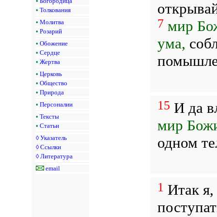
•
Богородица
открывай
•
Толкования
7
мир Бо
•
Молитва
•
Розарий
ума,
собл
•
Обожение
•
Сердце
помышлен
•
Жертва
•
Церковь
•
Общество
•
Природа
15
И да в
•
Персоналии
•
Тексты
мир Бож
•
Статьи
одном те
◊
Указатель
◊
Ссылки
◊
Литература
email
1
Итак я,
поступат