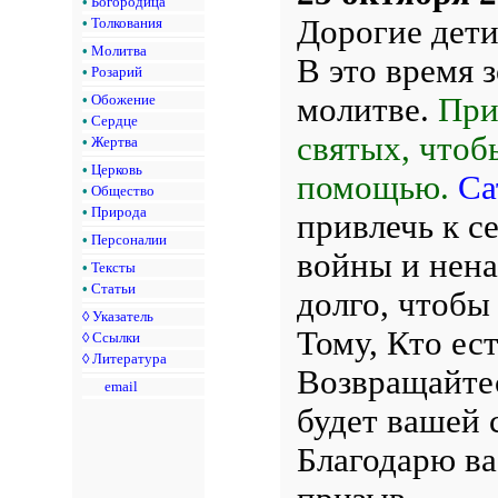
•
Богородица
Дорогие дети
•
Толкования
•
Молитва
В это время з
•
Розарий
молитве.
При
•
Обожение
•
Сердце
святых, чтоб
•
Жертва
•
Церковь
помощью.
Са
•
Общество
•
Природа
привлечь к с
•
Персоналии
войны и нена
•
Тексты
•
Статьи
долго, чтобы
◊
Указатель
Тому, Кто ест
◊
Ссылки
◊
Литература
Возвращайтес
email
будет вашей 
Благодарю ва