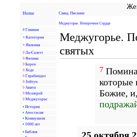
Жен
Home
Свящ. Писание
Меджугорье. Непорочное Сердце
◊
Главная
Меджугорье. П
+
Категории
+
Явления
святых
◊
Ла-Салетт
◊
Фатима
◊
Борен
7
Поминай
◊
Хеде
◊
Гарабандал
которые 
◊
Зейтун
◊
Акита
Божие, и
◊
Меллерей
◊
Меджугорье
подражай
•
История
•
Апостасия
•
Коммунизм
•
1000 лет
•
Библия
25 октября 2