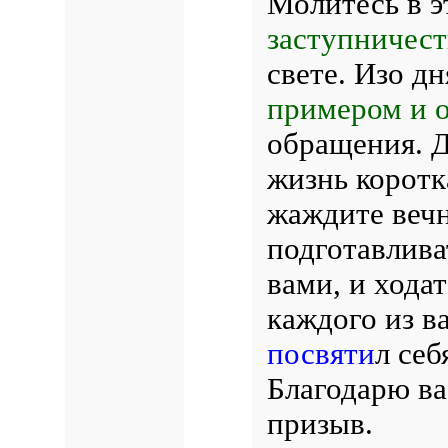
Молитесь в э
заступничест
свете. Изо дн
примером и 
обращения. Д
жизнь коротк
жаждите веч
подготавлив
вами, и хода
каждого из ва
посвяти
л се
Благодарю ва
призыв.