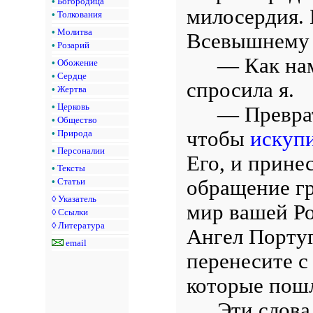
•
Богородица
милосердия.
•
Толкования
•
Молитва
Всевышнему 
•
Розарий
— Как на
•
Обожение
•
Сердце
спросила я.
•
Жертва
•
Церковь
— Преврат
•
Общество
чтобы
искуп
•
Природа
•
Персоналии
Его, и принес
•
Тексты
обращение г
•
Статьи
◊
Указатель
мир вашей Ро
◊
Ссылки
◊
Литература
Ангел Португ
email
перенесите с
которые пошл
Эти слова