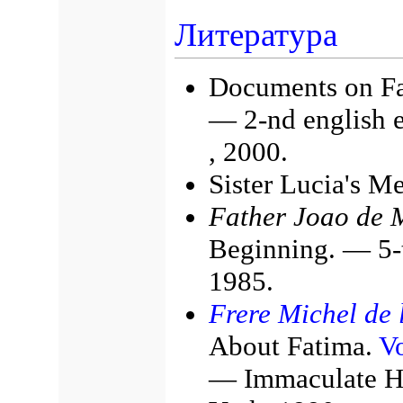
Литература
Documents on Fa
— 2-nd english 
, 2000.
Sister Lucia's M
Father Joao de M
Beginning. — 5-t
1985.
Frere Michel de l
About Fatima.
Vo
— Immaculate He