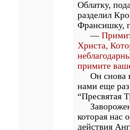
Облатку, под
разделил Кр
Франсишку, г
—
Примит
Христа, Кото
неблагодарны
примите ваше
Он снова 
нами еще раз
“Пресвятая Т
Заворожен
которая нас 
действия Анг