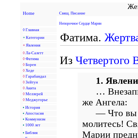
Жен
Home
Свящ. Писание
Непорочное Сердце Марии
◊
Главная
Фатима.
Жертв
+
Категории
+
Явления
◊
Ла-Салетт
Из
Четвертого 
◊
Фатима
◊
Борен
◊
Хеде
◊
Гарабандал
1. Явлен
◊
Зейтун
◊
Акита
… Внезапн
◊
Меллерей
же Ангела:
◊
Меджугорье
•
История
— Что вы 
•
Апостасия
•
Коммунизм
молитесь! С
•
1000 лет
Марии предна
•
Библия