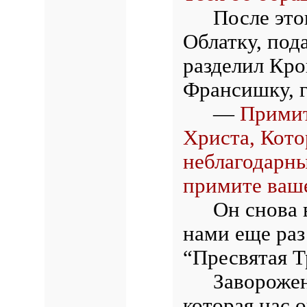
После это
Облатку, под
разделил Кр
Франсишку, г
—
Примит
Христа, Кото
неблагодарны
примите ваше
Он снова 
нами еще раз
“Пресвятая Т
Заворожен
которая нас 