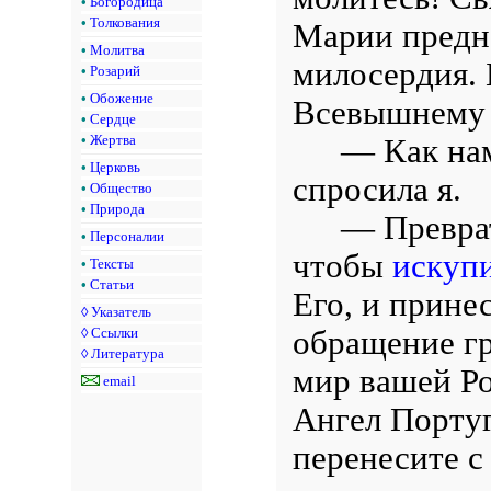
•
Богородица
•
Толкования
Марии предна
•
Молитва
милосердия.
•
Розарий
•
Обожение
Всевышнему 
•
Сердце
— Как на
•
Жертва
•
Церковь
спросила я.
•
Общество
•
Природа
— Преврат
•
Персоналии
чтобы
искуп
•
Тексты
•
Статьи
Его, и принес
◊
Указатель
обращение г
◊
Ссылки
◊
Литература
мир вашей Ро
email
Ангел Португ
перенесите с