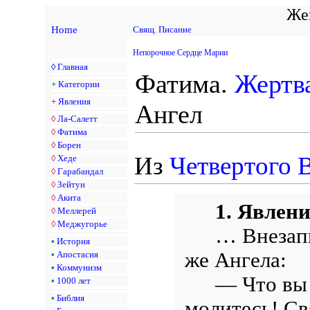
Жен
Home
Свящ. Писание
Непорочное Сердце Марии
◊
Главная
Фатима.
Жертв
+
Категории
+
Явления
Ангел
◊
Ла-Салетт
◊
Фатима
◊
Борен
Из
Четвертого 
◊
Хеде
◊
Гарабандал
◊
Зейтун
◊
Акита
1. Явлен
◊
Меллерей
◊
Меджугорье
… Внезапн
•
История
же Ангела:
•
Апостасия
•
Коммунизм
— Что вы 
•
1000 лет
•
Библия
молитесь! С