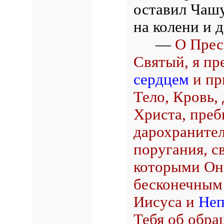
оставил Чашу
на колени и д
—
О Прес
Святый, я пр
сердцем
и пр
Тело, Кровь,
Христа, преб
дарохранител
поругания, с
которыми Он 
бесконечным
Иисуса и
Неп
Тебя об обра