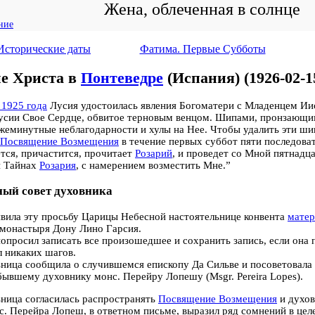
Жена, облеченная в солнце
ние
Исторические даты
Фатима. Первые Субботы
е Христа в
Понтеведре
(Испания) (1926-02-1
 1925 года
Лусия удостоилась явления Богоматери с Младенцем Ии
Лусии Свое Сердце, обвитое терновым венцом. Шипами, пронзающ
жеминутные неблагодарности и хулы на Нее. Чтобы удалить эти ш
Посвящение Возмещения
в течение первых суббот пяти последова
тся, причастится, прочитает
Розарий
, и проведет со Мной пятнадц
и Тайнах
Розария
, с намерением возместить Мне.”
ый совет духовника
вила эту просьбу Царицы Небесной настоятельнице конвента
матер
 монастыря Дону Лино Гарсия.
опросил записать все произошедшее и сохранить запись, если она 
 никаких шагов.
ница сообщила о случившемся епископу Да Сильве и посоветовала 
бывшему духовнику монс. Перейру Лопешу (Msgr. Pereira Lopes).
ница согласилась распространять
Посвящение Возмещения
и духов
с. Перейра Лопеш, в ответном письме, выразил ряд сомнений в цел