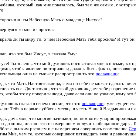
ребенка, который, как мне показалось, был тем же самым, с которым 
го:
спросил ли ты Небесную Мать о младенце Иисусе?
вернулся ко мне и спросил:
ткрыла ли ты миру то, о чем Небесная Мать тебя просила?
И тут он
нав, что это был Иисус, я сказала Ему:
се! Ты знаешь, что мой духовник посоветовал мне в письме, которо
димо, чтобы явление повторилось; должны быть факты, позволяющи
ятельница одна не сможет распространить это
посвящени
е.
вда, что Мать Настоятельница, сама по себе не может сделать ниче
сделать все. Достаточно, что твой духовник дает тебе разрешение 
ого, чтобы этому поверили люди, даже если они не узнают, кому это
уховник сказал в своем письме, что это
посвящени
е уже существуе
ают Тебя в первые субботы месяца в честь Нашей Владычицы и п
вда, дочь моя, что многие начинают, но немногие упорно продолжаю
ло до конца, делают это с намерением получить обещанные дары. Т
ббот с пылким рвением и с намерением совершить возмещение
Се
тны Мне, чем те, которые совершают пятнадцать вяло и равнодушн