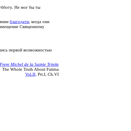
бботу. Не мог бы ты
оянии
благодати
, когда они
возмещение Священному
шись первой возможностью
Frere Michel de la Sainte Trinite
The Whole Truth About Fatima
Vol.II,
Prt.I, Ch.VI