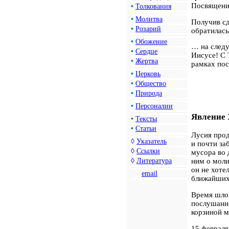
Посвящения
•
Толкования
•
Молитва
Получив сд
•
Розарий
обратилась
•
Обожение
… на следу
•
Сердце
Иисусе! С
•
Жертва
рамках пос
•
Церковь
•
Общество
•
Природа
•
Персоналии
Явление 
•
Тексты
•
Статьи
Лусия про
◊
Указатель
и почти за
◊
Ссылки
мусора во 
◊
Литература
ним о моли
он не хоте
email
ближайших 
Время шло
послушания
корзиной м
15 февраля