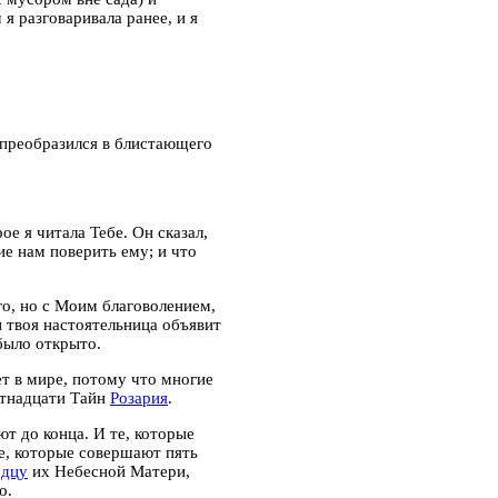
я разговаривала ранее, и я
 преобразился в блистающего
е я читала Тебе. Он сказал,
е нам поверить ему; и что
го, но с Моим благоволением,
и твоя настоятельница объявит
 было открыто.
т в мире, потому что многие
ятнадцати Тайн
Розария
.
т до конца. И те, которые
е, которые совершают пять
рдцу
их Небесной Матери,
о.