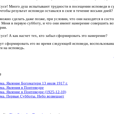
усе! Много душ испытывают трудности в посещении исповеди в су
 чтобы результат исповеди оставался в силе в течение восьми дней?
 можно сделать даже позже, при условии, что они находятся в сост
 Меня в первую субботу, и что они имеют намерение совершить 
рии.
се! А как насчет тех, кто забыл сформировать это намерение?
ут сформировать его во время следующей исповеди, воспользовав
и на исповедь.
е
ма. Явление Богоматери 13 июля 1917 г.
ма. Явления в Понтеведре
ма. Явление в Понтеведре (1925-12-10)
ма. Первые Субботы. Небо возвещает