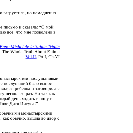
о загрустила, но немедленно
е письмо и сказала: “О мой
лаю все, что мне позволено в
Frere Michel de la Sainte Trinite
The Whole Truth About Fatima
Vol.II,
Prt.I, Ch.VI
 монастырскими послушаниями
ее послушаний было вынос
увидела ребенка и заговорила с
у несколько раз. Но так как
ждый день ходить в одну из
Твое Дитя Иисуса!”
е обычными монастырскими
, как обычно, вышла во двор с
с мусором вне сада) и