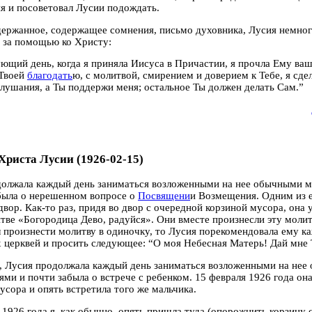
 и посоветовал Лусии подождать.
ержанное, содержащее сомнения, письмо духовника, Лусия немног
 за помощью ко Христу:
ющий день, когда я приняла Иисуса в Причастии, я прочла Ему ваш
 Твоей
благодать
ю, с молитвой, смирением и доверием к Тебе, я сде
лушания, а Ты поддержи меня; остальное Ты должен делать Сам.”
Христа Лусии (1926-02-15)
должала каждый день заниматься возложенными на нее обычными
была о нерешенном вопросе о
Посвящени
и Возмещения. Одним из 
двор. Как-то раз, придя во двор с очередной корзиной мусора, она 
тве «Богородица Дево, радуйся». Они вместе произнесли эту молитв
л произнести молитву в одиночку, то Лусия порекомендовала ему ка
церквей и просить следующее: “О моя Небесная Матерь! Дай мне 
, Лусия продолжала каждый день заниматься возложенными на не
ми и почти забыла о встрече с ребенком. 15 февраля 1926 года она
усора и опять встретила того же мальчика.
 1926 года я, как обычно, опять пришла туда (опорожнить корзину 