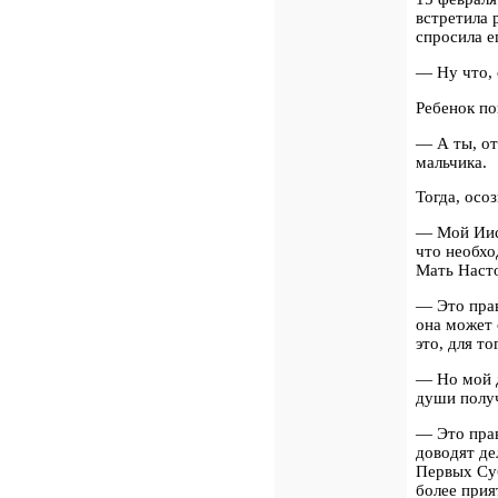
встретила 
спросила е
— Ну что, 
Ребенок по
—
А ты, о
мальчика.
Тогда, осоз
— Мой Иису
что необхо
Мать Насто
—
Это пра
она может 
это, для т
— Но мой д
души получ
—
Это пра
доводят де
Первых Су
более прия