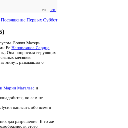
ru
en
Посвящение Первых Суббот
5)
сусом. Божия Матерь
ими Ее
Непорочное Сердце
,
ипы, Она попросила верующих
тельных месяцев:
ать минут, размышляя о
и Марии Магалаес
и
понадобится, но сам не
Лусии написать обо всем в
ник дал разрешение. В то же
есообразности этого