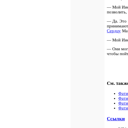
— Мой Иис
позволить,
—
Да. Это
принимают
Сердцу
Ма
— Мой Иису
—
Они мог
чтобы пойт
См. такж
Фати
Фати
Фати
Фати
Ссылки