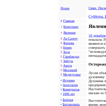
Home
Свящ. Писа
Субботы. 
◊
Главная
Явлени
+
Категории
+
Явления
10 декабря
◊
Ла-Салетт
показала 
◊
Фатима
являются е
совершать
◊
Борен
“исповедуе
◊
Хеде
пятнадцат
◊
Гарабандал
◊
Зейтун
Осторожн
◊
Акита
◊
Меллерей
Лусия объя
◊
Меджугорье
духовнику
•
История
Духовник п
предпринял
•
Апостасия
Настоятель
•
Коммунизм
письме ее 
•
1000 лет
•
Библия
Настоятель
время, мон
•
Богородица