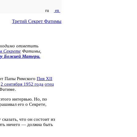
ru
en
Третий Секрет Фатимы
ходимо отметить
м Секрете
Фатимы,
цу Божией Матери.
 от Папы Римского
Пия XII
2 сентября 1952 года
отец
 Фатиме.
этого интервью. Но, по
прашивал его о Секрете,
у сказать, что он состоит из
рить ничего — должна быть