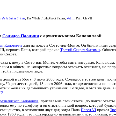
 de la Sainte Trinite
,
The Whole Truth About Fatima,
Vol.III,
Prt.I, Ch.VII
ю
Солидео Паолини
с архиепископом Каповиллой
оп Каповилла
жил на покое в Сотто-иль-Монте. Он был личным сек
II, первого Папы, который прочел
Третий Секрет Фатимы
. Общеиз
ий Секрет.
ехал к нему в Сотто-иль-Монте, чтобы взять интервью. Каповилла,
с ним в общем, на конкретные вопросы отвечать отказался, но попр
чтой в письменном виде.
 домой в субботу, 8 июля 2006 года, Солидео, в тот же день, посл
пу. Через десять дней, 18 июля 2006 года, от архиепископа по почт
еты и желая их дальнейшего уточнения, Солидео, в этот же день, в
[2]
рхиепископ Каповилла
] прислал мне свои ответы [по почте: ответы
звонил ему по телефону и он ответил на мой вопрос, который буква
вященство, в отношении двух дат, когда Папа
Павел VI
прочел
Тре
июня 1963 года, что подтверждено независимыми источниками, мож