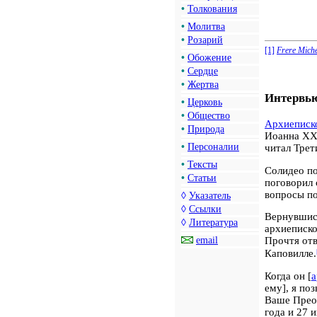
•
Толкования
•
Молитва
•
Розарий
[1]
Frere Michel
•
Обожение
•
Сердце
•
Жертва
Интервь
•
Церковь
•
Общество
Архиеписк
•
Природа
Иоанна XXI
•
Персоналии
читал Трет
•
Тексты
Солидео по
•
Статьи
поговорил 
вопросы по
◊
Указатель
◊
Ссылки
Вернувшись
◊
Литература
архиеписко
email
Прочтя отв
Каповилле.
Когда он [
а
ему], я по
Ваше Преос
года и 27 