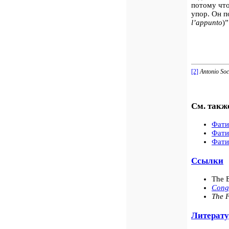
потому что
упор. Он п
l’appunto
)”
[2]
Antonio Soc
См. такж
Фати
Фати
Фати
Ссылки
The E
Congr
The 
Литерату