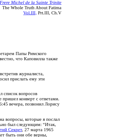
Frere Michel de la Sainte Trinite
The Whole Truth About Fatima
Vol.III,
Prt.III, Ch.V
ретарем Папы Римского
вестно, что Каповилла также
 встретив журналиста,
осил прислать ему эти
ал список вопросов
е пришел конверт с ответами.
 6:45 вечера, позвонил Лорису
 на вопросы, которые я послал
льно был следующим: “Итак,
тий Секрет
, 27 марта 1965
ет быть они обе верны,