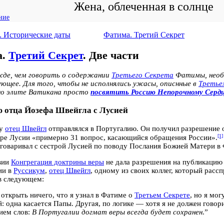
Жена, облеченная в солнце
ние
т. Исторические даты
Фатима. Третий Секрет
а.
Третий Секрет
. Две части
де, чем говорить о содержании
Третьего Секрета
Фатимы, необ
ующее. Для того, чтобы не исполнялись ужасы, описнные в
Третье
о элите Ватикана просто
посвятить Россию Непорочному Серд
 отца Йозефа Швейгла с Лусией
ду
отец Швейгл
отправлялся в Португалию. Он получил разрешение
[1]
тре Лусии «примерно 31 вопрос, касающийся обращения России».
говаривал с сестрой Лусией по поводу Послания Божией Матери в
вии
Конгрегация доктрины веры
не дала разрешения на публикацию 
ии в
Руссикум
,
отец Швейгл
, одному из своих коллег, который расс
в следующем:
 открыть ничего, что я узнал в Фатиме о
Третьем Секрете
, но я мог
й: одна касается Папы. Другая, по логике — хотя я не должен гово
ием слов:
В Португалии догмат веры всегда будет сохранен
.”