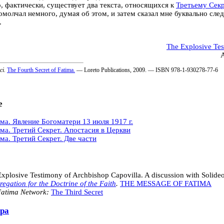
, фактически, существует два текста, относящихся к
Третьему Сек
омолчал немного, думая об этом, и затем сказал мне буквально сле
.
The Explosive Tes
A
ci.
The Fourth Secret of Fatima.
— Loreto Publications, 2009. — ISBN 978-1-930278-77-6
е
ма. Явление Богоматери 13 июля 1917 г.
ма. Третий Секрет. Апостасия в Церкви
ма. Третий Секрет. Две части
xplosive Testimony of Archbishop Capovilla. A discussion with Solideo
egation for the Doctrine of the Faith
.
THE MESSAGE OF FATIMA
Fatima Network:
The Third Secret
ра