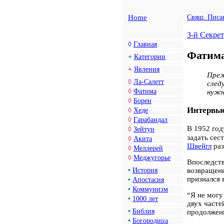
Home
Свящ. Писа
3-й Секре
◊
Главная
Фатим
+
Категории
+
Явления
Преж
◊
Ла-Салетт
след
◊
Фатима
нужн
◊
Борен
Интервью
◊
Хеде
◊
Гарабандал
В 1952 го
◊
Зейтун
задать сес
◊
Акита
Швейгл
раз
◊
Меллерей
◊
Меджугорье
Впоследст
возвращен
•
История
признался 
•
Апостасия
•
Коммунизм
“Я не могу
•
1000 лет
двух часте
•
Библия
продолжен
•
Богородица