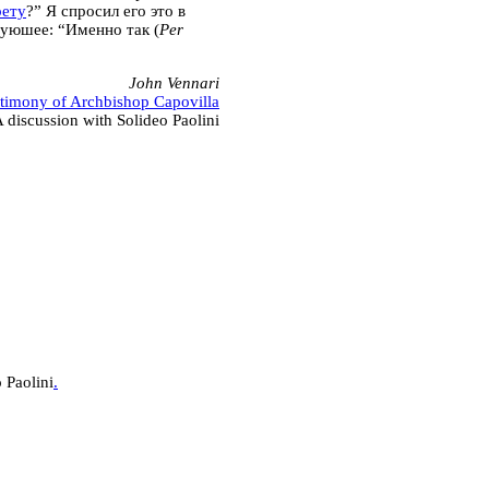
рету
?” Я спросил его это в
дуюшее: “
Именно так
(
Per
John Vennari
timony of Archbishop Capovilla
 discussion with Solideo Paolini
 Paolini
.