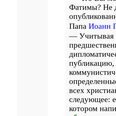
Фатимы? Не 
опубликованн
Папа
Иоанн П
— Учитывая 
предшественн
дипломатиче
публикацию,
коммунистич
определенные
всех христиа
следующее:
котором напи