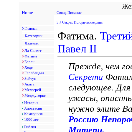
Жен
Home
Свящ. Писание
3-й Секрет. Исторические даты
◊
Главная
Фатима.
Третий
+
Категории
+
Явления
Павел II
◊
Ла-Салетт
◊
Фатима
◊
Борен
Прежде, чем г
◊
Хеде
◊
Гарабандал
Секрета
Фатим
◊
Зейтун
◊
Акита
следующее. Для
◊
Меллерей
ужасы, описнн
◊
Меджугорье
•
История
нужно элите В
•
Апостасия
•
Коммунизм
Россию Непоро
•
1000 лет
•
Библия
Матери.