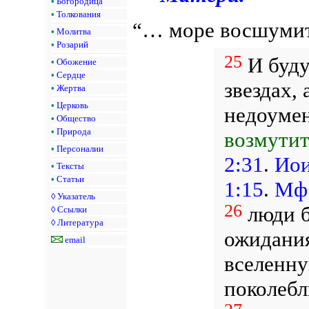
•
Богородица
•
Толкования
“… море восшумит
•
Молитва
•
Розарий
25
И буду
•
Обожение
•
Сердце
звездах,
•
Жертва
•
Церковь
недоуме
•
Общество
•
Природа
возмутит
•
Персоналии
2:31
.
Иои
•
Тексты
•
Статьи
1:15
.
Мф 
◊
Указатель
26
люди б
◊
Ссылки
◊
Литература
ожидани
email
вселенну
поколебл