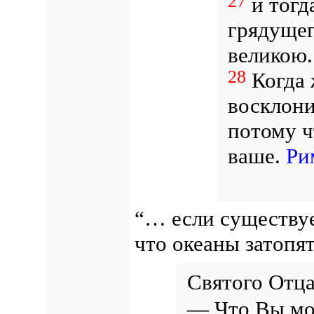
27
и тогд
грядущег
великою
28
Когда 
восклони
потому ч
ваше.
Ри
“… если существуе
что океаны затопя
Святого Отца
— Что Вы мо