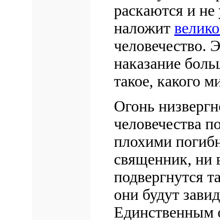
раскаются и не
наложит
велико
человечество. Э
наказание боль
такое, какого м
Огонь низвергн
человечества п
плохими погибн
священник, ни
подвергнутся т
они будут зави
Единственным о