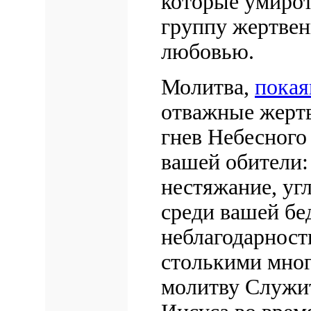
которые умиро
группу жертве
любовью.
Молитва,
покая
отважные жертв
гнев Небесного
вашей обители:
нестяжание, уг
среди вашей бе
неблагодарност
столькими мно
молитву Служи