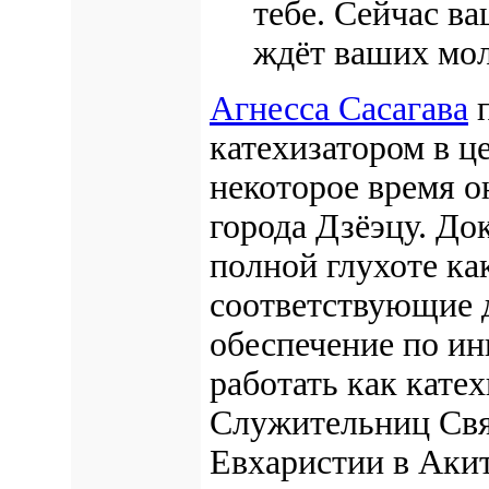
тебе. Сейчас в
ждёт ваших мол
Агнесса Сасагава
п
катехизатором в ц
некоторое время о
города Дзёэцу. До
полной глухоте ка
соответствующие 
обеспечение по ин
работать как катех
Служительниц Св
Евхаристии в Акит