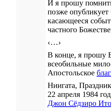
И я прошу помнить
позже опубликует 
касающееся событи
частного Божестве
‹…›
В конце, я прошу 
всеобильные милос
Апостольское
бла
Ниигата, Праздни
22 апреля 1984 год
Джон Сёдзиро Ит