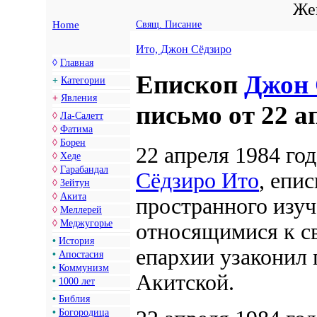
Жен
Home
Свящ. Писание
Ито, Джон Сёдзиро
◊
Главная
Епископ
Джон 
+
Категории
+
Явления
письмо от 22 а
◊
Ла-Салетт
◊
Фатима
◊
Борен
22 апреля 1984 го
◊
Хеде
◊
Гарабандал
Сёдзиро Ито
, епи
◊
Зейтун
◊
Акита
пространного изуч
◊
Меллерей
◊
Меджугорье
относящимися к с
•
История
епархии узаконил
•
Апостасия
•
Коммунизм
Акитской.
•
1000 лет
•
Библия
•
Богородица