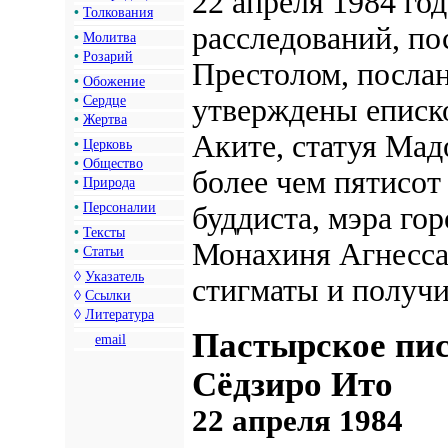
22 апреля 1984 го
•
Толкования
расследований, по
•
Молитва
•
Розарий
Престолом, посла
•
Обожение
утверждены еписко
•
Сердце
•
Жертва
Аките, статуя Мад
•
Церковь
•
Общество
более чем пятисот
•
Природа
•
Персоналии
буддиста, мэра гор
•
Тексты
Монахиня Агнесса
•
Статьи
◊
Указатель
стигматы и получи
◊
Ссылки
◊
Литература
Пастырское пи
email
Сёдзиро Ито
22 апреля 1984