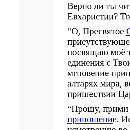
Верно ли ты ч
Евхаристии? То
“О, Пресвятое
присутствующее
посвящаю моё т
единения с Тв
мгновение прин
алтарях мира, в
пришествии Цар
“Прошу, прими 
приношени
е. И
усмотрению во 