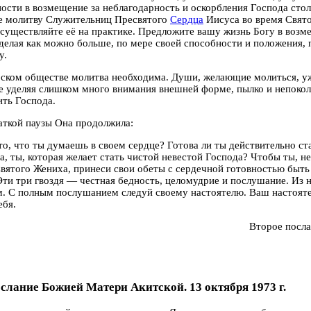
ости в возмещение за неблагодарность и оскорбления Господа ст
е молитву Служительниц Пресвятого
Сердца
Иисуса во время Свято
осуществляйте её на практике. Предложите вашу жизнь Богу в возм
 делая как можно больше, по мере своей способности и положения,
у.
ском обществе молитва необходима. Души, желающие молиться, уж
е уделяя слишком много внимания внешней форме, пылко и непоко
ть Господа.
аткой паузы Она продолжила:
то, что ты думаешь в своем сердце? Готова ли ты действительно с
, ты, которая желает стать чистой невестой Господа? Чтобы ты, не
вятого Жениха, принеси свои обеты с сердечной готовностью быть
Эти три гвоздя — честная бедность, целомудрие и послушание. Из 
. С полным послушанием следуй своему настоятелю. Ваш настояте
ебя.
Второе посл
ослание Божией Матери Акитской. 13 октября 1973 г.