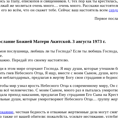
сь за Папу, епископов и священников. С тех пор как ты крестилась,
лжай же молиться очень много… очень много. Расскажи настоятелю
 его во всём, что он скажет тебе. Сейчас ваш настоятель всем
серд
Первое посл
ослание Божией Матери Акитской. 3 августа 1973 г.
моя послушница, любишь ли ты Господа? Если ты любишь Господа,
е.
важно. Передай это своему настоятелю.
и в этом мире огорчают Господа. Я ищу души, которые утешили бы
ть гнев Небесного Отца, Я ищу, вместе с моим Сыном, души, кото
и неблагодарных, предлагая в жертву Богу свои страдания и беднос
чтобы мир узнал ярость Небесного Отца к современному миру, Он 
а всё человечество. С моим Сыном, много раз я пыталась умиротв
ала приход наказания, предлагая Ему страдания Его Сына на Крес
ельные души, которые умиротворяют Небесного Отца… группу жер
окаяние
, честная бедность и отважные жертвенные дела могут смяг
о также от вашей обители: пожалуйста, усильте нестяжание, углуби