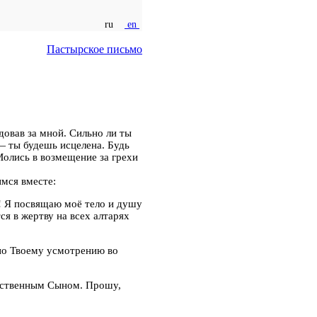
ru
en
Пастырское письмо
довав за мной. Сильно ли ты
— ты будешь исцелена. Будь
Молись в возмещение за грехи
мся вместе:
! Я посвящаю моё тело и душу
ся в жертву на всех алтарях
по Твоему усмотрению во
жественным Сыном. Прошу,