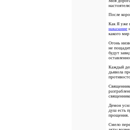
Моя дорога
настоятелю
После коро
Как Я уже 
наказание
н
какого мир
Огонь низв
не пощадит
будут зави
оставленн
Каждый де
дьявола пр
противост
Священнико
разграблен
священнико
Демон усил
душ есть п
прощения.
Смело пере
акты возме