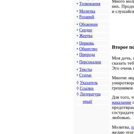
Много моли
•
Толкования
них. Продо
и слушайся
•
Молитва
•
Розарий
•
Обожение
•
Сердце
•
Жертва
•
Церковь
Второе п
•
Общество
•
Природа
Моя дочь, 
•
Персоналии
сказать теб
Это очень 
•
Тексты
•
Статьи
Многие люд
умиротвори
◊
Указатель
грешников 
◊
Ссылки
◊
Литература
Для того, 
email
наказание
н
предотвращ
сострадат
любовью.
Молитва,
п
желаю этог