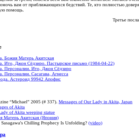
омочь вам от приближающихся бедствий. Те, кто полностью доверя
ую помощь.
Третье посл
е
а. Божия Матерь Акитская
а. Ито, Джон Сёдзиро. Пастырское письмо (1984-04-22)
а. Персоналии. Ито, Джон Сёдзиро
а. Персоналии. Сасагава, Агнесса
ода. Астероид 99942 Апофис
zine “Michael” 2005 (# 337).
Messages of Our Lady in Akita, Japan
ges of Akita
ady of Akita weeping statue
я Матерь Акитская (Япония)
r Sasagawa's Chilling Prophecy Is Unfolding?
(video)
ра