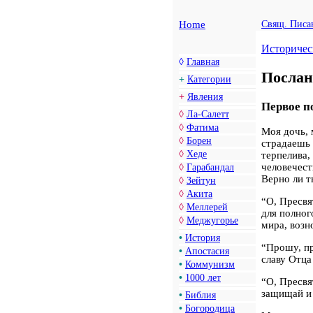
Home
Свящ. Писа
Историчес
◊
Главная
Послан
+
Категории
+
Явления
Первое п
◊
Ла-Салетт
◊
Фатима
Моя дочь, 
◊
Борен
страдаешь 
◊
Хеде
терпелива,
человечест
◊
Гарабандал
Верно ли т
◊
Зейтун
◊
Акита
“О, Пресв
◊
Меллерей
для полног
◊
Меджугорье
мира, возн
•
История
“Прошу, п
•
Апостасия
славу Отца
•
Коммунизм
•
1000 лет
“О, Пресвя
защищай и 
•
Библия
•
Богородица