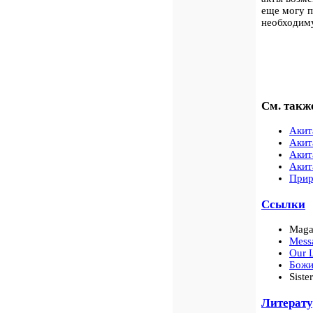
еще могу п
необходим
См. такж
Акит
Акит
Акит
Акит
Прир
Ссылки
Maga
Messa
Our L
Божи
Siste
Литерату