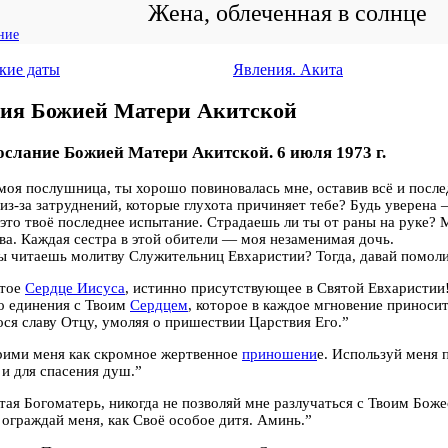
Жена, облеченная в солнце
ние
кие даты
Явления. Акита
ия Божией Матери Акитской
ослание Божией Матери Акитской. 6 июля 1973 г.
моя послушница, ты хорошо повиновалась мне, оставив всё и после
из-за затруднений, которые глухота причиняет тебе? Будь уверена 
 это твоё последнее испытание. Страдаешь ли ты от раны на руке? 
ва. Каждая сестра в этой обители — моя незаменимая дочь.
ы читаешь молитву Служительниц Евхаристии? Тогда, давай помоли
ятое
Сердце Иисуса
, истинно присутствующее в Святой Евхаристии
о единения с Твоим
Сердцем
, которое в каждое мгновение приносит
ося славу Отцу, умоляя о пришествии Царствия Его.”
рими меня как скромное жертвенное
приношени
е. Используй меня 
 и для спасения душ.”
тая Богоматерь, никогда не позволяй мне разлучаться с Твоим Бо
ограждай меня, как Своё особое дитя. Аминь.”