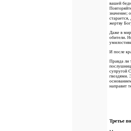
вашей бедн
Повторяйт
значение; 
старается,
жертву Бог
Даже в мир
обители. Н
умилостиви
И после кр
Правда ли 
послушница
супругой С
гвоздями. 
основанием
направит т
Третье п