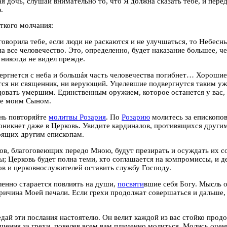
я дочь, слушай внимательно то, что Я должна сказать тебе, и пере
.
ткого молчания:
говорила тебе, если люди не раскаются и не улучшаться, то Небес
а все человечество. Это, определенно, будет наказание большее, ч
 никогда не видел прежде.
ергнется с неба и большáя часть человечества погибнет… Хорошие
ся ни священник, ни верующий. Уцелевшие подвергнутся таким у
довать умершим. Единственным оружием, которое останется у вас,
ое моим Сыном.
нь повторяйте
молитвы Розария
. По
Розарию
молитесь за епископов
оникнет даже в Церковь. Увидите кардиналов, противящихся други
оящих другим епископам.
в, благоговеющих передо Мною, будут презирать и осуждать их со
ы; Церковь будет полна теми, кто соглашается на компромиссы, и 
в и церковнослужителей оставить службу Господу.
енно старается повлиять на души,
посвяти
вшие себя Богу. Мысль 
ричина Моей печали. Если грехи продолжат совершаться и дальше,
дай эти послания настоятелю. Он велит каждой из вас стойко прод
щения за грехи, повелев всем вам пламенно молиться. Молись оче