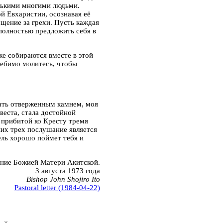
олькими многими людьми.
й Евхаристии, осознавая её
ещение за грехи. Пусть каждая
 полностью предложить себя в
е собираются вместе в этой
лебимо молитесь, чтобы
тать отверженным камнем, моя
веста, стала достойной
 прибитой ко Кресту тремя
них трех послушание является
ль хорошо поймет тебя и
ание Божией Матери Акитской.
3 августа 1973 года
Bishop John Shojiro Ito
Pastoral letter (1984-04-22)