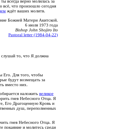
 ты всегда верно молилась за
 всё, что произошло сегодня
цем
ждёт ваших молитв.
ание Божией Матери Акитской.
6 июля 1973 года
Bishop John Shojiro Ito
Pastoral letter (1984-04-22)
 слушай то, что Я должна
 Его. Для того, чтобы
рые будут возмещать за
ть вместо них.
собирается наложить
великое
орить гнев Небесного Отца. Я
те, Его Драгоценную Кровь и
твенных душ, переполненных
чить гнев Небесного Отца. Я
те покаяние и молитесь среди