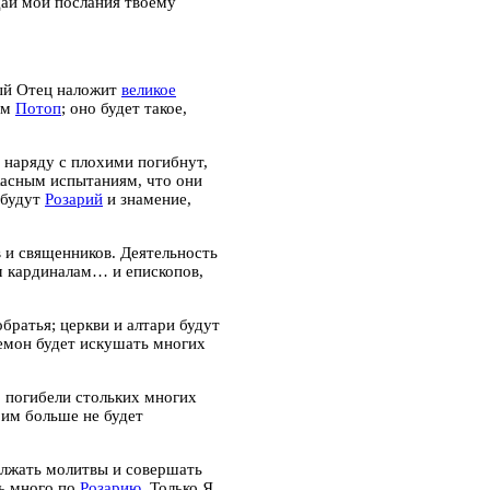
дай мои послания твоему
ный Отец наложит
великое
ем
Потоп
; оно будет такое,
 наряду с плохими погибнут,
жасным испытаниям, что они
 будут
Розарий
и знамение,
 и священников. Деятельность
м кардиналам… и епископов,
братья; церкви и алтари будут
демон будет искушать многих
о погибели стольких многих
 им больше не будет
олжать молитвы и совершать
нь много по
Розарию
. Только Я