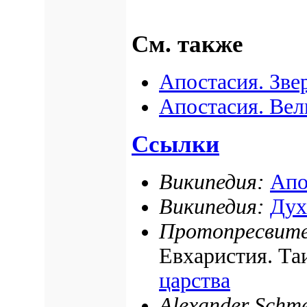
См. также
Апостасия. Зве
Апостасия. Вел
Ссылки
Википедия:
Апо
Википедия:
Дух
Протопресвит
Евхаристия. Та
царства
Alexander Schm