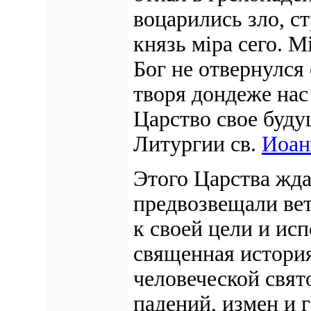
воцарились зло, с
князь мiра сего. М
Бог не отвернулся
творя дондеже нас
Царство свое буд
Литургии св.
Иоан
Этого Царства жда
предвозвещали вет
к своей цели и ис
священная история
человеческой свят
падений, измен и г