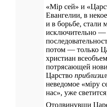
«Мiр сей» и «Царс
Евангелии, в нек
и в борьбе, стали
исключительно — 
последовательнос
потом — только Ц
христиан всеобъе
потрясающей новиз
Царство
приблизи
неведомое «мiру с
нас», уже светитс
Отодвинувши Царст