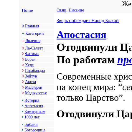
Жен
Home
Свящ. Писание
Зверь побеждает Народ Божий
◊
Главная
Апостасия
+
Категории
+
Явления
Отодвинули Ца
◊
Ла-Салетт
◊
Фатима
По работам
пр
◊
Борен
◊
Хеде
◊
Гарабандал
Современные хрис
◊
Зейтун
◊
Акита
на конец мира: “
се
◊
Меллерей
◊
Меджугорье
только Царство”.
•
История
•
Апостасия
Отодвинули Цар
•
Коммунизм
•
1000 лет
•
Библия
•
Богородица