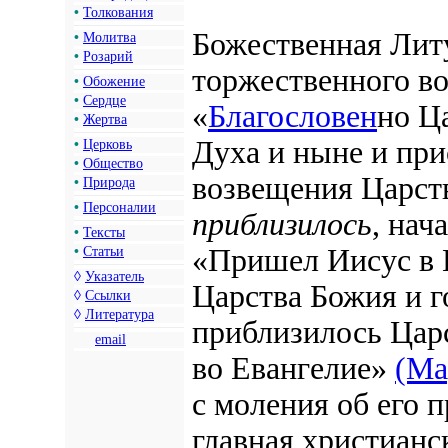
•
Толкования
Божественная Литу
•
Молитва
•
Розарий
торжественного во
•
Обожение
•
Сердце
«
Благословен
но Ц
•
Жертва
Духа и ныне и при
•
Церковь
•
Общество
возвещения Царства
•
Природа
•
Персоналии
приблизилось
, нач
•
Тексты
«Пришел Иисус в 
•
Статьи
◊
Указатель
Царства Божия и г
◊
Ссылки
◊
Литература
приблизилось Цар
email
во Евангелие»
(Ма
с моления об его 
главная христианс