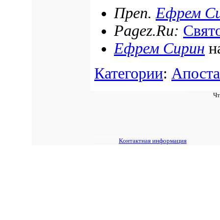
Преп.
Ефрем С
Pagez.Ru:
Свято
Ефрем Сирин
н
Категории
:
Апоста
Чт
Контактная информация