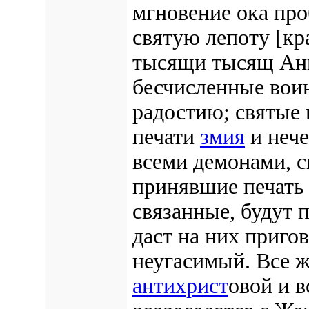
мгновение ока проб
святую лепоту [кр
тысящи тысящ Анг
бесчисленные вои
радостию; святые 
печати
змия
и нече
всеми демонами, с
принявшие печать 
связанные, будут 
даст на них
пригов
неугасимый.
Все ж
антихрист
овой и 