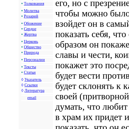
его, но с презрени
•
Толкования
чтобы можно было
•
Молитва
•
Розарий
взойдет он в самы
•
Обожение
•
Сердце
показать себя, что
•
Жертва
•
Церковь
образом он покаже
•
Общество
славы и чести, кои
•
Природа
•
Персоналии
покажет это посре
•
Тексты
•
Статьи
будет вести против
◊
Указатель
будет склонять к к
◊
Ссылки
◊
Литература
своей (притворной
email
думать, что любит
в храм их придет и
показать, что он е