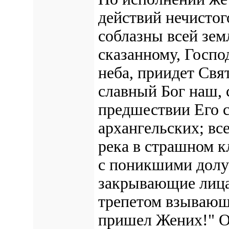
действий нечистого
соблазны всей зем
сказанному, Госпо
неба, приидет Свя
славный Бог наш, 
предшествии Его с
архангельских; вс
река в страшном к
с поникшими долу
закрывающие лица
трепетом взывающи
пришел Жених!" От