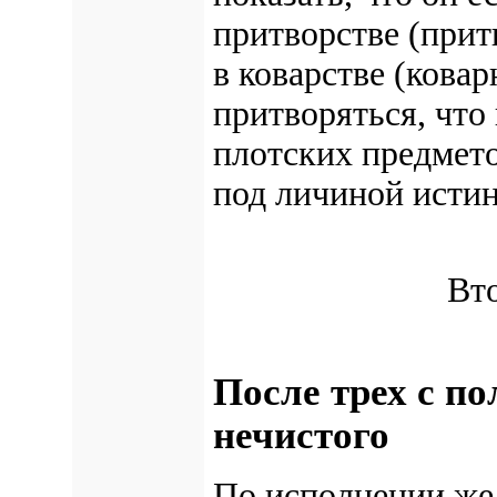
притворстве (прит
в коварстве (ковар
притворяться, что
плотских предмет
под личиной исти
Вт
После трех с по
нечистого
По исполнении же 