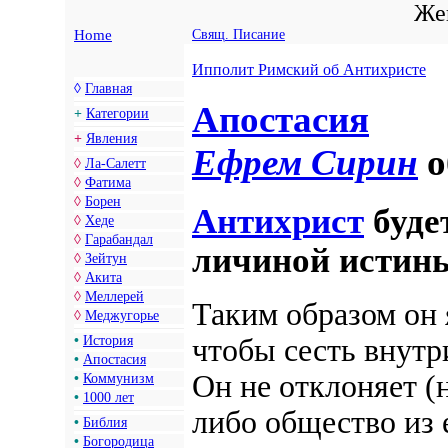
Жен
Home
Свящ. Писание
Ипполит Римский об Антихристе
◊
Главная
Апостасия
+
Категории
+
Явления
Ефрем Сирин
о
◊
Ла-Салетт
◊
Фатима
◊
Борен
Антихрист
буде
◊
Хеде
◊
Гарабандал
личиной истин
◊
Зейтун
◊
Акита
◊
Меллерей
Таким образом он 
◊
Меджугорье
•
История
чтобы сесть
внутр
•
Апостасия
Он не отклоняет (н
•
Коммунизм
•
1000 лет
либо общество из 
•
Библия
•
Богородица